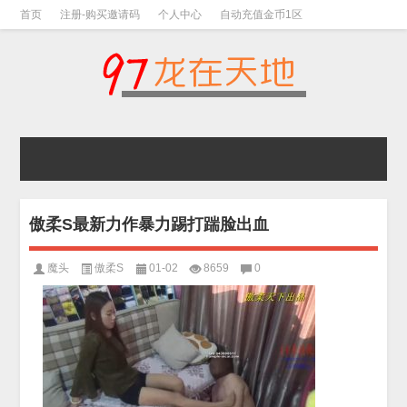
首页
注册-购买邀请码
个人中心
自动充值金币1区
视频下载教程
下载教程-手机解压教程
傲柔S最新力作暴力踢打踹脸出血
魔头
傲柔S
01-02
8659
0