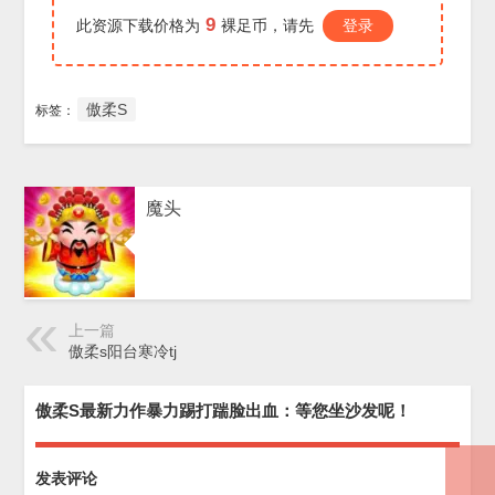
9
此资源下载价格为
裸足币，请先
登录
傲柔S
标签：
魔头
上一篇
傲柔s阳台寒冷tj
傲柔S最新力作暴力踢打踹脸出血：等您坐沙发呢！
发表评论