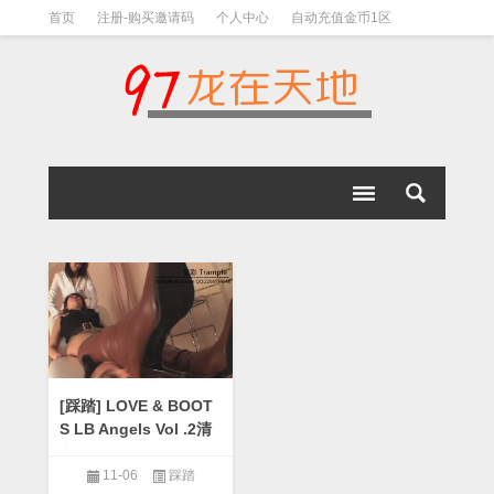
首页
注册-购买邀请码
个人中心
自动充值金币1区
视频下载教程
下载教程-手机解压教程
[踩踏] LOVE & BOOT
S LB Angels Vol .2清
晰版-97L2ZTD-81682
8
11-06
踩踏