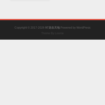
Copyright © 2017-2026
97龙在天地
Powered by
WordPress
Theme By Loome