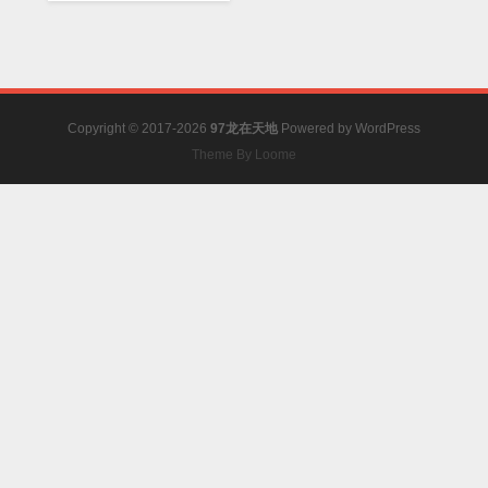
Copyright © 2017-2026
97龙在天地
Powered by
WordPress
Theme By Loome