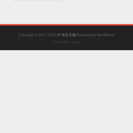
辉】
Copyright © 2017-2026
97龙在天地
Powered by
WordPress
Theme By Loome