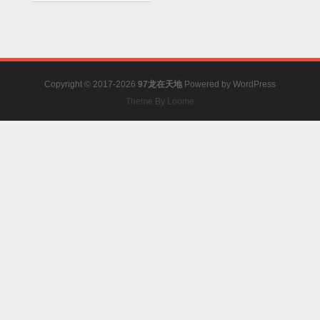
创】
Copyright © 2017-2026
97龙在天地
Powered by
WordPress
Theme By Loome