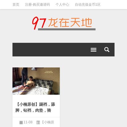
首页
注册-购买邀请码
个人中心
自动充值金币1区
视频下载教程
下载教程-手机解压教程
【小楠原创】踢裆，舔
脚，钻裆，肉垫，骑
人，踩脸-97L2ZTD-81
6874
11-08
【小楠原